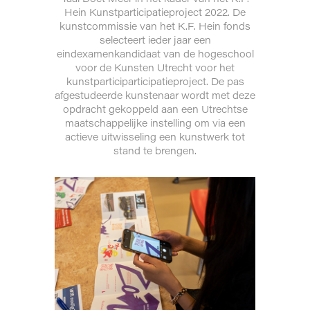
Hein Kunstparticipatieproject 2022. De
kunstcommissie van het K.F. Hein fonds
selecteert ieder jaar een
eindexamenkandidaat van de hogeschool
voor de Kunsten Utrecht voor het
kunstparticiparticipatieproject. De pas
afgestudeerde kunstenaar wordt met deze
opdracht gekoppeld aan een Utrechtse
maatschappelijke instelling om via een
actieve uitwisseling een kunstwerk tot
stand te brengen.