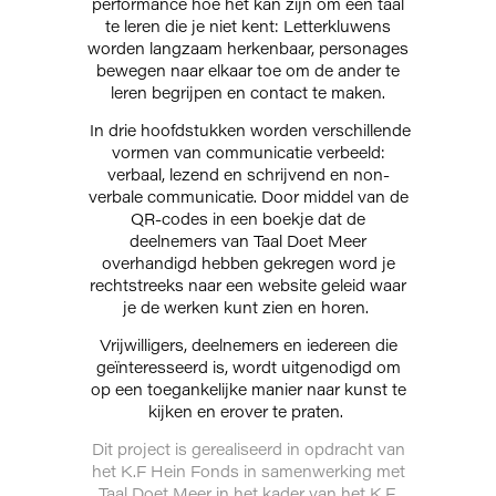
performance hoe het kan zijn om een taal
te leren die je niet kent: Letterkluwens
worden langzaam herkenbaar, personages
bewegen naar elkaar toe om de ander te
leren begrijpen en contact te maken.
In drie hoofdstukken worden verschillende
vormen van communicatie verbeeld:
verbaal, lezend en schrijvend en non-
verbale communicatie. Door middel van de
QR-codes in een boekje dat de
deelnemers van Taal Doet Meer
overhandigd hebben gekregen word je
rechtstreeks naar een website geleid waar
je de werken kunt zien en horen.
Vrijwilligers, deelnemers en iedereen die
geïnteresseerd is, wordt uitgenodigd om
op een toegankelijke manier naar kunst te
kijken en erover te praten.
Dit project is
gerealiseerd in opdracht van
het K.F Hein Fonds in samenwerking met
Taal Doet Meer in het kader van het K.F.