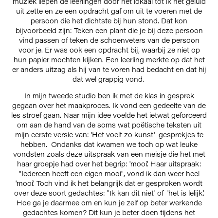
muziek liepen de leerlingen door het lokaal tot ik het geluid
uit zette en ze een opdracht gaf om uit te voeren met de
persoon die het dichtste bij hun stond. Dat kon
bijvoorbeeld zijn: Teken een plant die je bij deze persoon
vind passen of teken de schoenveters van de persoon
voor je. Er was ook een opdracht bij, waarbij ze niet op
hun papier mochten kijken. Een leerling merkte op dat het
er anders uitzag als hij van te voren had bedacht en dat hij
dat wel grappig vond.
In mijn tweede studio ben ik met de klas in gesprek
gegaan over het maakproces. Ik vond een gedeelte van de
les stroef gaan. Naar mijn idee voelde het ietwat geforceerd
om aan de hand van de soms wat poëtische teksten uit
mijn eerste versie van: 'Het voelt zo kunst' gesprekjes te
hebben. Ondanks dat kwamen we toch op wat leuke
vondsten zoals deze uitspraak van een meisje die het met
haar groepje had over het begrip: 'mooi'. Haar uitspraak:
"Iedereen heeft een eigen mooi", vond ik dan weer heel
'mooi'. Toch vind ik het belangrijk dat er gesproken wordt
over deze soort gedachtes: "Ik kan dit niet' of 'het is lelijk'.
Hoe ga je daarmee om en kun je zelf op beter werkende
gedachtes komen? Dit kun je beter doen tijdens het